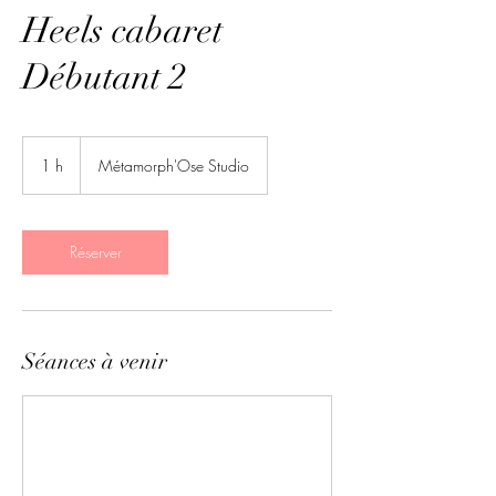
Heels cabaret
Débutant 2
1 h
1
Métamorph'Ose Studio
Réserver
Séances à venir