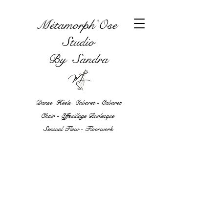
Métamorph'Ose
Studio
By Sandra
Danse Heels Cabaret - Cabaret
Chair - Effeuillage Burlesque
Sensual Flow - Floorwork