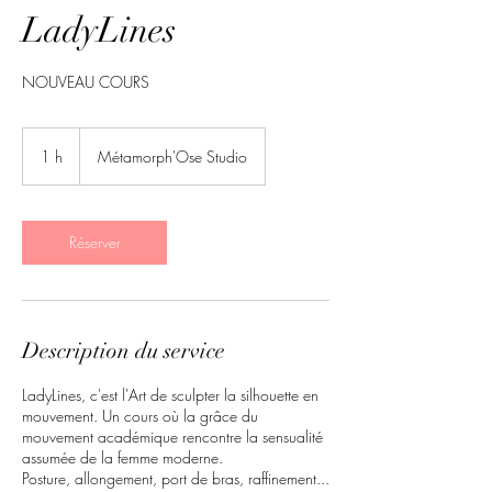
LadyLines
NOUVEAU COURS
1 h
1
Métamorph'Ose Studio
Réserver
Description du service
LadyLines, c'est l'Art de sculpter la silhouette en
mouvement. Un cours où la grâce du
mouvement académique rencontre la sensualité
assumée de la femme moderne.
Posture, allongement, port de bras, raffinement...