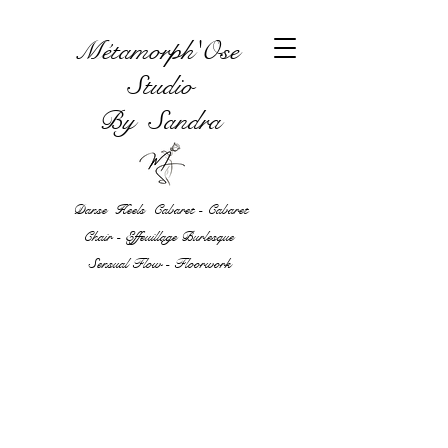
Métamorph'Ose
Studio
By Sandra
Danse Heels Cabaret - Cabaret
Chair - Effeuillage Burlesque
Sensual Flow - Floorwork